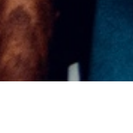
nora.emody@hotmail.de
Press Kit (.zip)